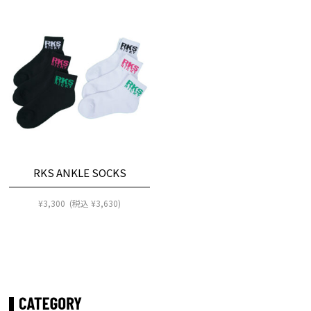
RKS ANKLE SOCKS
¥
3,300
(税込
¥
3,630
)