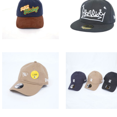
RKS スタンドミラー
RKS コインケース
価
¥
1,800
–
¥
2,300
¥
5,000
格
価
(税込
¥
1,980
–
¥
2,530
)
(税込
¥
5,500
)
帯:
格
¥1,800
帯:
–
¥1,980
¥2,300
–
¥2,530
RKSRICKY×NEW
ERA® RKS フラットバ
RKS スウェードキャ
イザーロゴキャップ
ップ
No２
¥
6,800
¥
8,000
(税込
¥
7,480
)
(税込
¥
8,800
)