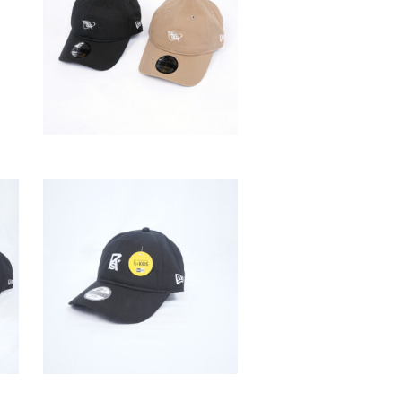
チ
¥
3,000
(税込
¥
3,300
)
RKSRICKY×NEW
ERA® RKSHeartロゴ
キャップ
¥
6,800
(税込
¥
7,480
)