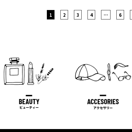
RKSRICKY×NEW
ERA® RKSHeartロゴ
RKSRICKY×NEW
1
2
3
4
…
6
キャップ
ERA® RKSロゴキャッ
YOUTH(forKids)
プ
¥
5,000
¥
6,800
(税込
¥
5,500
)
(税込
¥
7,480
)