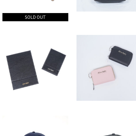
SOLD OUT
RKS シフォンシュシ
RKS CLASSICバック
ュ
パック
¥
1,300
¥
12,000
(税込
¥
1,430
)
(税込
¥
13,200
)