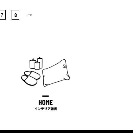
RKSRICKY×NEW
→
7
8
ERA® RKSロゴキャッ
プ YOUTH(forKids)
¥
5,000
(税込
¥
5,500
)