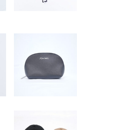
RKS レオパードヘア
ブラシ
¥
1,600
(税込
¥
1,760
)
RKS メタルロゴポー