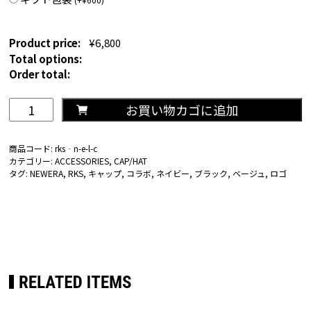
Product price:
¥
6,800
Total options:
Order total:
RKSRICKY×NEW
お買い物カゴに追加
ERA®
RKS
商品コード:
rks‐n-e-l-c
ロ
カテゴリー:
ACCESSORIES
,
CAP/HAT
ゴ
タグ:
NEWERA
,
RKS
,
キャップ
,
コラボ
,
ネイビー
,
ブラック
,
ベージュ
,
ロゴ
キ
ャ
ッ
プ
個