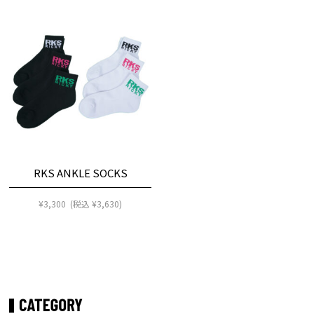
RKS ANKLE SOCKS
¥
3,300
(税込
¥
3,630
)