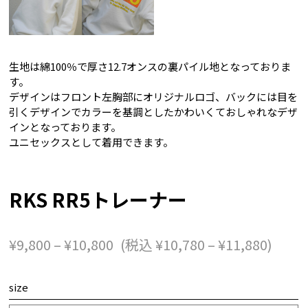
生地は綿100％で厚さ12.7オンスの裏パイル地となっておりま
す。
デザインはフロント左胸部にオリジナルロゴ、バックには目を
引くデザインでカラーを基調としたかわいくておしゃれなデザ
インとなっております。
ユニセックスとして着用できます。
RKS RR5トレーナー
価
価
¥
9,800
–
¥
10,800
(税込
¥
10,780
–
¥
11,880
)
格
格
帯:
帯:
¥9,800
¥10,7
size
–
–