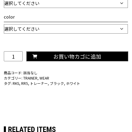
¥10,800
¥11,8
color
RKS
お買い物カゴに追加
RR5
ト
商品コード:
該当なし
レ
カテゴリー:
TRAINER
,
WEAR
ー
タグ:
RKS
,
RR5
,
トレーナー
,
ブラック
,
ホワイト
ナ
ー
個