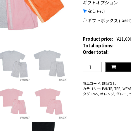
ギフトオプション
なし
(
-
¥
0
)
ギフトボックス
(
+
¥
600
Product price:
¥
11,00
Total options:
Order total:
RKS
パ
イ
商品コード:
該当なし
ル
カテゴリー:
PANTS
,
TEE
,
WEA
セ
タグ:
RKS
,
オレンジ
,
グレー
,
ッ
ト
ア
ッ
プ
個