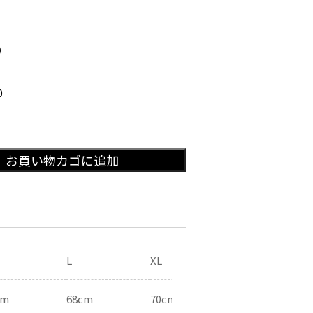
)
0
お買い物カゴに追加
L
XL
cm
68cm
70cm