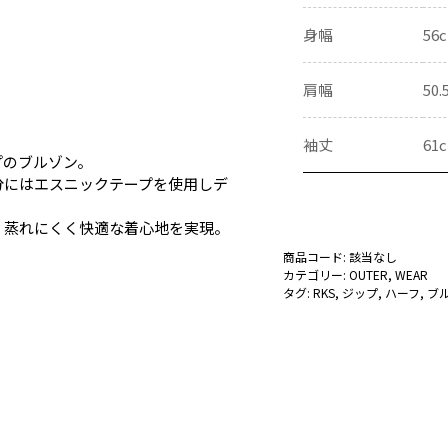
ゾ
身幅
56
ン
個
肩幅
50.
袖丈
61
プのブルゾン。
分にはエスニックテープを使用しデ
。
、蒸れにくく快適な着心地を実現。
商品コード:
該当なし
カテゴリー:
OUTER
,
WEAR
タグ:
RKS
,
ジップ
,
ハーフ
,
ブ