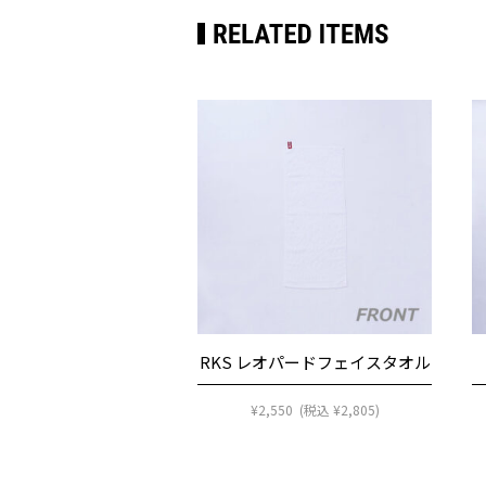
RKS レオパードフェイスタオル
¥
2,550
(税込
¥
2,805
)