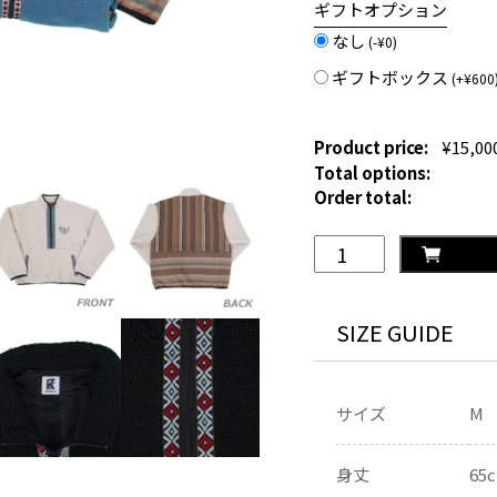
ギフトオプション
なし
(
-
¥
0
)
ギフトボックス
(
+
¥
600
Product price:
¥
15,00
Total options:
Order total:
RKS
ハ
ー
フ
SIZE GUIDE
ジ
ッ
プ
サイズ
M
ボ
ア
ブ
身丈
65
ル