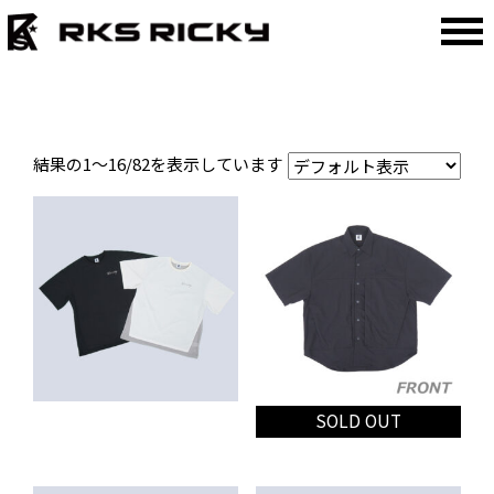
結果の1～16/82を表示しています
SOLD OUT