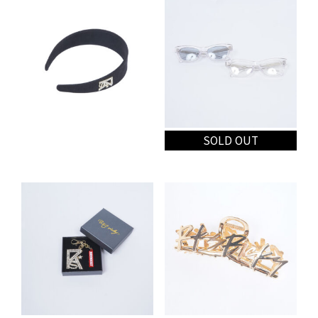
RKS シフォンシュシュ
RKS スタンドミラー
価
¥
1,300
¥
1,800
–
¥
2,300
格
価
(税込
¥
1,430
)
(税込
¥
1,980
–
¥
2,530
)
帯:
格
¥1,800
帯:
–
¥1,980
SOLD OUT
¥2,300
–
¥2,530
RKS LOGOカチューシャ
RKS glasses(No.13)
¥
2,000
¥
9,800
(税込
¥
2,200
)
(税込
¥
10,780
)