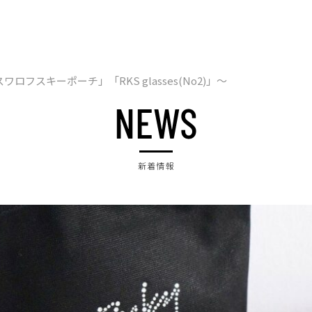
スワロフスキーポーチ」「RKS glasses(No2)」～