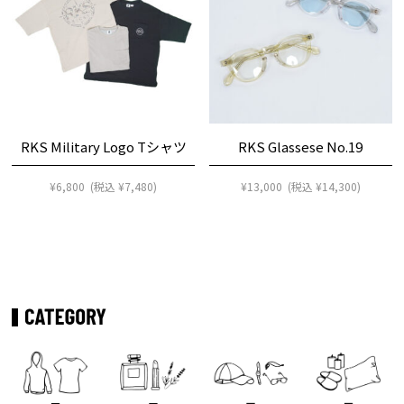
RKS Military Logo Tシャツ
RKS Glassese No.19
¥
6,800
(税込
¥
7,480
)
¥
13,000
(税込
¥
14,300
)